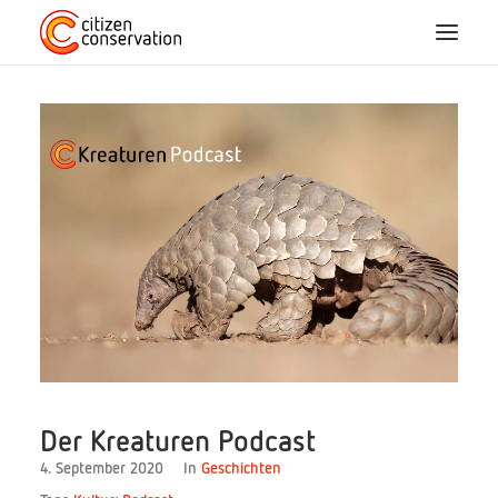
Home
Über Uns
CC-Arten
Mitmachen
Blog
Projekte
Der Kreaturen Podcast
4. September 2020
In
Geschichten
FAQ