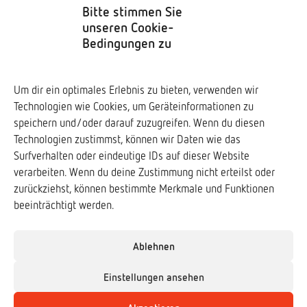
Impressum
Bitte stimmen Sie
unseren Cookie-
Datenschutz
Bedingungen zu
Soziale Medien
Um dir ein optimales Erlebnis zu bieten, verwenden wir
Technologien wie Cookies, um Geräteinformationen zu
Downloads ↓
speichern und/oder darauf zuzugreifen. Wenn du diesen
Technologien zustimmst, können wir Daten wie das
Surfverhalten oder eindeutige IDs auf dieser Website
verarbeiten. Wenn du deine Zustimmung nicht erteilst oder
zurückziehst, können bestimmte Merkmale und Funktionen
Frogs & Friends e.V.
beeinträchtigt werden.
www.frogs-friends.org
Verband der Zoologischen Gärten e.V. (VdZ)
Ablehnen
www.vdz-zoos.org
Einstellungen ansehen
Deutsche Gesellschaft für Herpetologie und