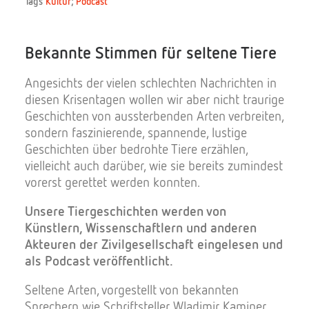
Tags
Kultur
;
Podcast
Bekannte Stimmen für seltene Tiere
Spenden
Angesichts der vielen schlechten Nachrichten in
diesen Krisentagen wollen wir aber nicht traurige
Geschichten von aussterbenden Arten verbreiten,
sondern faszinierende, spannende, lustige
Geschichten über bedrohte Tiere erzählen,
Search
vielleicht auch darüber, wie sie bereits zumindest
vorerst gerettet werden konnten.
Unsere Tiergeschichten werden von
Künstlern, Wissenschaftlern und anderen
Akteuren der Zivilgesellschaft eingelesen und
als Podcast veröffentlicht.
Seltene Arten, vorgestellt von bekannten
Sprechern wie Schriftsteller Wladimir Kaminer