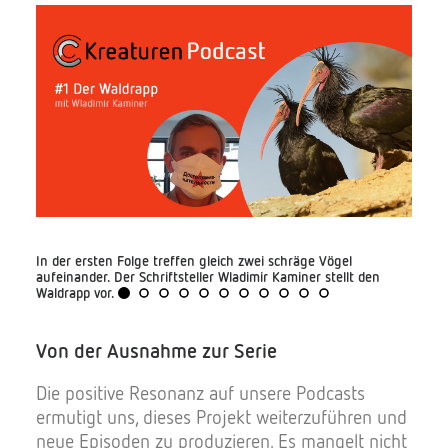
i
In der ersten Folge treffen gleich zwei schräge Vögel
In Fo
aufeinander. Der Schriftsteller Wladimir Kaminer stellt den
wunde
das
Waldrapp vor.
dem M
Von der Ausnahme zur Serie
Die positive Resonanz auf unsere Podcasts
ermutigt uns, dieses Projekt weiterzuführen und
neue Episoden zu produzieren. Es mangelt nicht