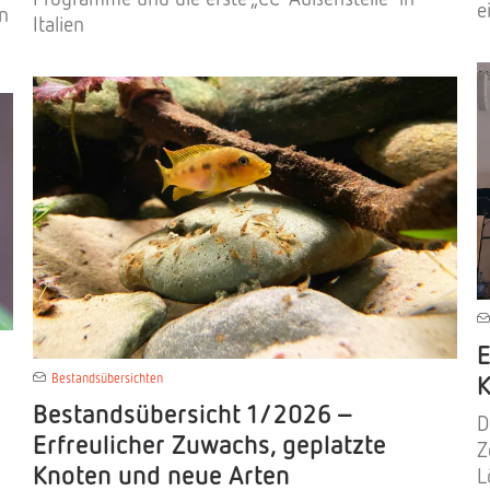
e
en
Italien
E
K
Bestandsübersichten
Bestandsübersicht 1/2026 –
D
Erfreulicher Zuwachs, geplatzte
Z
Knoten und neue Arten
L