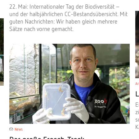
22. Mai: Internationaler Tag der Biodiversität –
und der halbjährlichen CC-Bestandsübersicht. Mit
guten Nachrichten: Wir haben gleich mehrere
Sätze nach vorne gemacht.
Ar
L
E
z
s
K
News