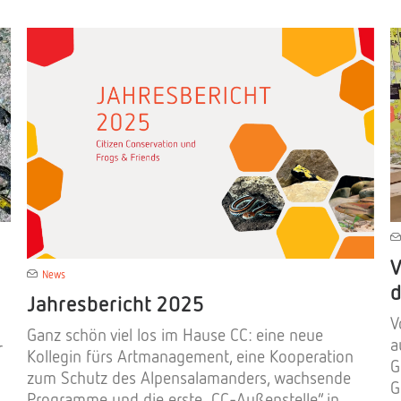
V
News
d
Jahresbericht 2025
V
Ganz schön viel los im Hause CC: eine neue
a
r
Kollegin fürs Artmanagement, eine Kooperation
G
zum Schutz des Alpensalamanders, wachsende
G
Programme und die erste „CC-Außenstelle“ in