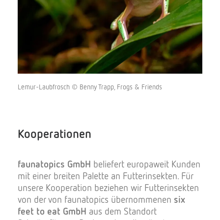
Lemur-Laubfrosch © Benny Trapp, Frogs & Friends
Kooperationen
faunatopics GmbH
beliefert europaweit Kunden
mit einer breiten Palette an Futterinsekten. Für
unsere Kooperation beziehen wir Futterinsekten
von der von faunatopics übernommenen
six
feet to eat GmbH
aus dem Standort