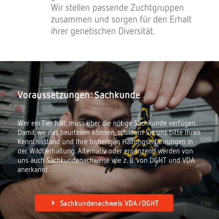
Wir stellen passende Zuchtgruppen
zusammen und sorgen für den Erhalt
ihrer genetischen Diversität.
Voraussetzungen: Sachkunde
Wer ein Tier hält, muss über die nötige Sachkunde verfügen.
Damit wir das beurteilen können, schildern Sie uns bitte Ihren
Kenntnisstand und Ihre bisherigen Haltungserfahrungen in
der Wildtierhaltung. Alternativ oder ergänzend werden von
uns auch Sachkundenachweise wie z. B. von DGHT und VDA
anerkannt.
Sachkundenachweis VDA/DGHT