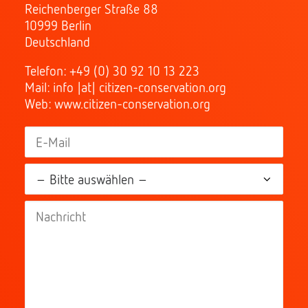
Reichenberger Straße 88
10999 Berlin
Deutschland
Telefon: +49 (0) 30 92 10 13 223
Mail: info |at| citizen-conservation.org
Web: www.citizen-conservation.org