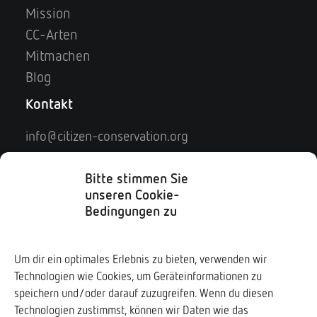
Mission
CC-Arten
Mitmachen
Blog
Kontakt
info@citizen-conservation.org
Kontaktformular
Impressum
Bitte stimmen Sie
unseren Cookie-
Datenschutz
Bedingungen zu
Soziale Medien
Um dir ein optimales Erlebnis zu bieten, verwenden wir
Technologien wie Cookies, um Geräteinformationen zu
Downloads ↓
speichern und/oder darauf zuzugreifen. Wenn du diesen
Technologien zustimmst, können wir Daten wie das