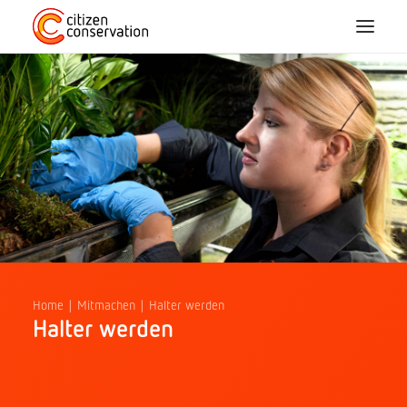
Home
Über Uns
CC-Arten
Mitmachen
Blog
Home
Mitmachen
Halter werden
Halter werden
Projekte
FAQ