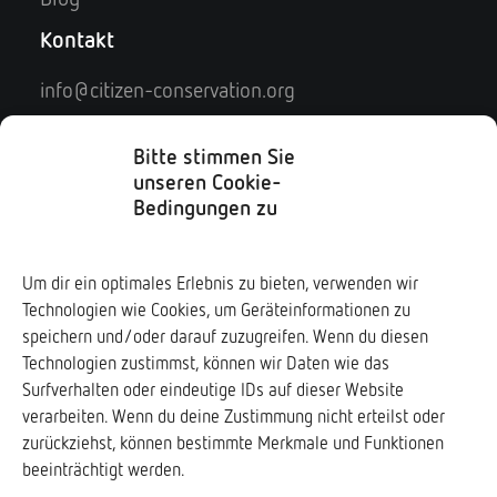
Kontakt
info@citizen-conservation.org
Kontaktformular
Impressum
Bitte stimmen Sie
unseren Cookie-
Datenschutz
Bedingungen zu
Soziale Medien
Um dir ein optimales Erlebnis zu bieten, verwenden wir
Technologien wie Cookies, um Geräteinformationen zu
Downloads ↓
speichern und/oder darauf zuzugreifen. Wenn du diesen
Technologien zustimmst, können wir Daten wie das
Surfverhalten oder eindeutige IDs auf dieser Website
verarbeiten. Wenn du deine Zustimmung nicht erteilst oder
zurückziehst, können bestimmte Merkmale und Funktionen
Frogs & Friends e.V.
beeinträchtigt werden.
www.frogs-friends.org