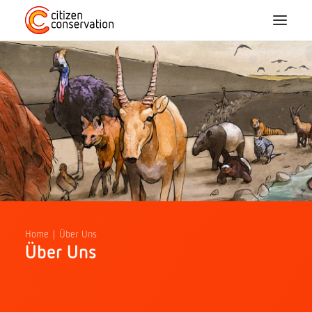
Home
Über Uns
CC-Arten
Mitmachen
Blog
Home
Über Uns
Über Uns
Projekte
FAQ