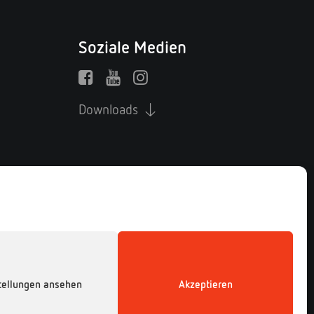
Soziale Medien
Downloads ↓
Deutsche Gesellschaft für
tellungen ansehen
Akzeptieren
Herpetologie und
Terrarienkunde e.V. (DGHT)