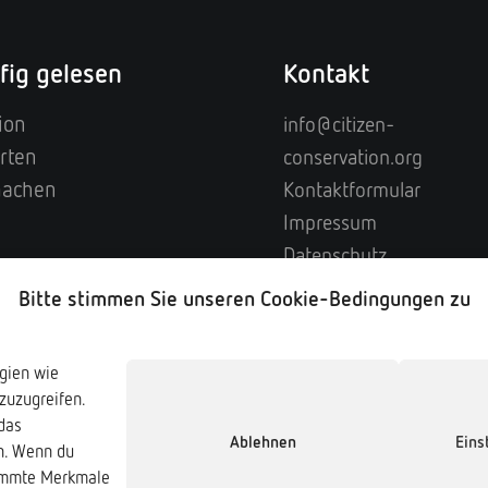
fig gelesen
Kontakt
ion
info@citizen-
rten
conservation.org
machen
Kontaktformular
Impressum
Datenschutz
Bitte stimmen Sie unseren Cookie-Bedingungen zu
ogien wie
zuzugreifen.
das
Verband der Zoologischen
Ablehnen
Eins
 & Friends e.V.
en. Wenn du
Gärten e.V. (VdZ)
timmte Merkmale