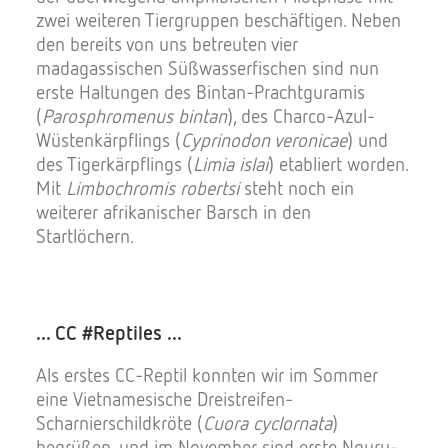
zwei weiteren Tiergruppen beschäftigen. Neben
den bereits von uns betreuten vier
madagassischen Süßwasserfischen sind nun
erste Haltungen des Bintan-Prachtguramis
(
Parosphromenus bintan
), des Charco-Azul-
Wüstenkärpflings (
Cyprinodon veronicae
) und
des Tigerkärpflings (
Limia islai
) etabliert worden.
Mit
Limbochromis robertsi
steht noch ein
weiterer afrikanischer Barsch in den
Startlöchern.
... CC #Reptiles ...
Als erstes CC-Reptil konnten wir im Sommer
eine Vietnamesische Dreistreifen-
Scharnierschildkröte (
Cuora cyclornata
)
begrüßen, und im November sind erste Nguru-