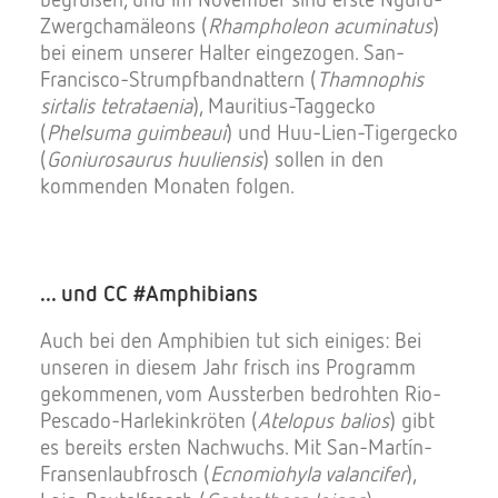
Zwergchamäleons (
Rhampholeon acuminatus
)
bei einem unserer Halter eingezogen. San-
Francisco-Strumpfbandnattern (
Thamnophis
sirtalis tetrataenia
), Mauritius-Taggecko
(
Phelsuma guimbeaui
) und Huu-Lien-Tigergecko
(
Goniurosaurus huuliensis
) sollen in den
kommenden Monaten folgen.
... und CC #Amphibians
Auch bei den Amphibien tut sich einiges: Bei
unseren in diesem Jahr frisch ins Programm
gekommenen, vom Aussterben bedrohten Rio-
Pescado-Harlekinkröten (
Atelopus balios
) gibt
es bereits ersten Nachwuchs. Mit San-Martín-
Fransenlaubfrosch (
Ecnomiohyla valancifer
),