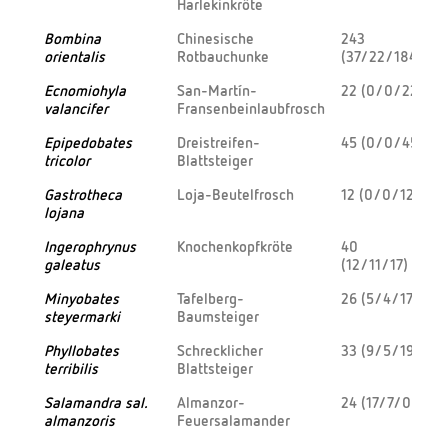
Harlekinkröte
Bombina
Chinesische
243
orientalis
Rotbauchunke
(37/22/184)
Ecnomiohyla
San-Martín-
22 (0/0/22)
1
valancifer
Fransenbeinlaubfrosch
Epipedobates
Dreistreifen-
45 (0/0/45)
tricolor
Blattsteiger
Gastrotheca
Loja-Beutelfrosch
12 (0/0/12)
1
lojana
Ingerophrynus
Knochenkopfkröte
40
galeatus
(12/11/17)
Minyobates
Tafelberg-
26 (5/4/17)
steyermarki
Baumsteiger
Phyllobates
Schrecklicher
33 (9/5/19)
terribilis
Blattsteiger
Salamandra sal.
Almanzor-
24 (17/7/0)
almanzoris
Feuersalamander