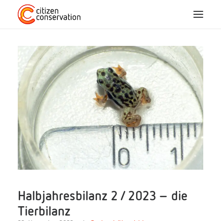
Home
Über Uns
CC-Arten
Mitmachen
Blog
Projekte
Halbjahresbilanz 2 / 2023 – die
Tierbilanz
FAQ