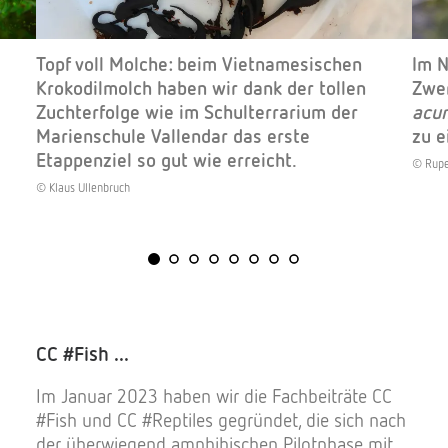
Topf voll Molche: beim Vietnamesischen
Im N
Krokodilmolch haben wir dank der tollen
Zwe
Zuchterfolge wie im Schulterrarium der
acu
Marienschule Vallendar das erste
zu e
Etappenziel so gut wie erreicht.
© Rupe
© Klaus Ullenbruch
CC #Fish ...
Im Januar 2023 haben wir die Fachbeiträte CC
#Fish und CC #Reptiles gegründet, die sich nach
der überwiegend amphibischen Pilotphase mit