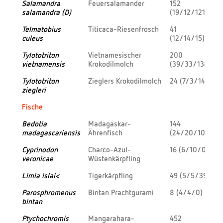
Salamandra
Feuersalamander
152
salamandra (D)
(19/12/121)
Telmatobius
Titicaca-Riesenfrosch
41
culeus
(12/14/15)
Tylototriton
Vietnamesischer
200
vietnamensis
Krokodilmolch
(39/33/138)
Tylototriton
Zieglers Krokodilmolch
24 (7/3/14)
ziegleri
Fische
Bedotia
Madagaskar-
144
madagascariensis
Ährenfisch
(24/20/100)
Cyprinodon
Charco-Azul-
16 (6/10/0)
veronicae
Wüstenkärpfling
Limia islai<
Tigerkärpfling
49 (5/5/39)
Parosphromenus
Bintan Prachtgurami
8 (4/4/0)
1
bintan
Ptychochromis
Mangarahara-
452