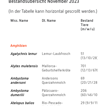
Bestandsübersicht November 2023
(In der Tabelle kann horizontal gescrollt werden.)
Wiss. Name
Dt. Name
Bestand
Tiere
(m/w/u)
Wiss. Name
Dt. Name
Bestand
Amphibien
Tiere
(m/w/u)
Agalychnis lemur
Lemur-Laubfrosch
51
(13/10/28)
Alytes muletensis
Mallorca-
701
Geburtshelferkröte
(12/13/676)
Ambystoma
Andersons
69
andersoni
Querzahnmolch
(20/21/28)
Ambystoma
Pátzcuaro-
206
dumerilii
Querzahnmolch
(60/46/100)
Atelopus balios
Rio-Pescado-
29 (9/9/11)