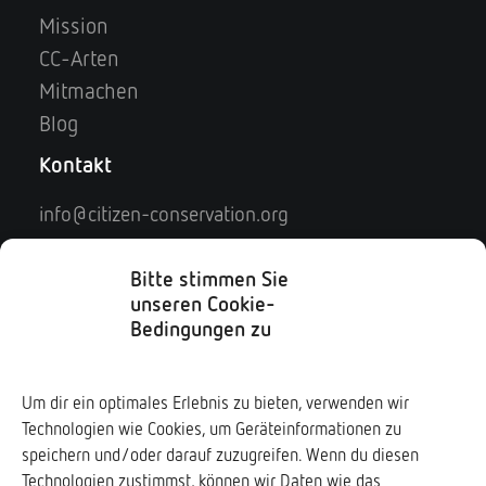
Mission
CC-Arten
Mitmachen
Blog
Kontakt
info@citizen-conservation.org
Kontaktformular
Impressum
Bitte stimmen Sie
unseren Cookie-
Datenschutz
Bedingungen zu
Soziale Medien
Um dir ein optimales Erlebnis zu bieten, verwenden wir
Technologien wie Cookies, um Geräteinformationen zu
Downloads ↓
speichern und/oder darauf zuzugreifen. Wenn du diesen
Technologien zustimmst, können wir Daten wie das