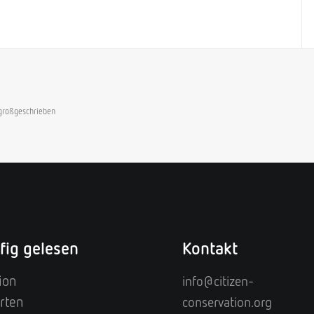
 großgeschrieben
fig gelesen
Kontakt
ion
info@citizen-
rten
conservation.org