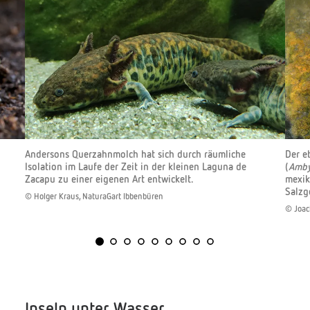
Andersons Querzahnmolch hat sich durch räumliche
Der e
Isolation im Laufe der Zeit in der kleinen Laguna de
(
Amby
Zacapu zu einer eigenen Art entwickelt.
mexik
Salzg
© Holger Kraus, NaturaGart Ibbenbüren
© Joac
Inseln unter Wasser