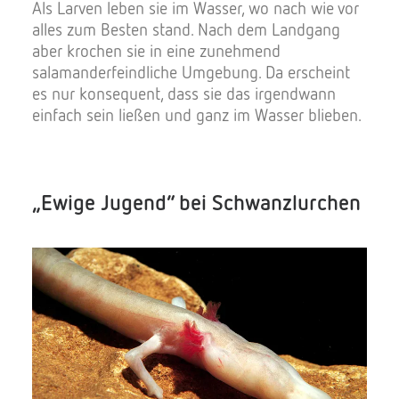
Als Larven leben sie im Wasser, wo nach wie vor
alles zum Besten stand. Nach dem Landgang
aber krochen sie in eine zunehmend
salamanderfeindliche Umgebung. Da erscheint
es nur konsequent, dass sie das irgendwann
einfach sein ließen und ganz im Wasser blieben.
„Ewige Jugend“ bei Schwanzlurchen