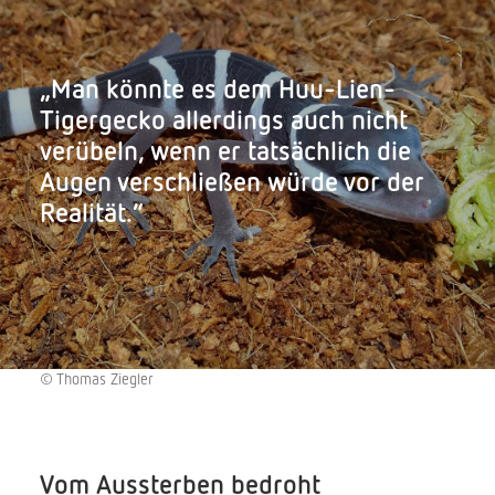
„Man könnte es dem Huu-Lien-
Tigergecko allerdings auch nicht
verübeln, wenn er tatsächlich die
Augen verschließen würde vor der
Realität.“
© Thomas Ziegler
Vom Aussterben bedroht