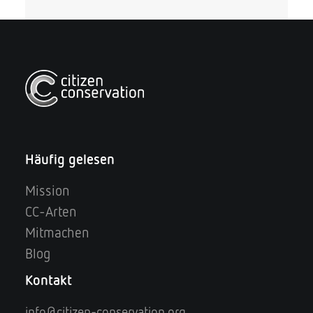
FÜR HALTENDE
Basisinformationen zu Biologie
und Haltung
Haltung paarweise oder in Gruppen von einem
Häufig gelesen
Männchen und zwei Weibchen. Terrariengröße ab ca.
80 x 50 x 50 cm (Länge x Breite x Höhe).
Mission
Einrichtung mit Korkröhren, Ästen, lebenden
Pflanzen. 24–26 °C tagsüber, Temperaturen
CC-Arten
oberhalb von 28 °C sind zu vermeiden. Leichte
Nachtabsenkung. Regelmäßig besprühen. Im Winter
Mitmachen
Absenkung auf bis 18–20 °C tags und 14–16 °C
Blog
nachts. Fütterung mit Insekten und anderen
Wirbellosen, stets mit Vitamin-Mineralstoff-Präparat
Kontakt
einpudern.
info@citizen-conservation.org