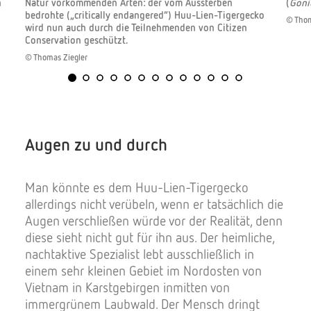
n
Natur vorkommenden Arten: der vom Aussterben
(
Goni
bedrohte („critically endangered“) Huu-Lien-Tigergecko
© Thom
wird nun auch durch die Teilnehmenden von Citizen
Conservation geschützt.
© Thomas Ziegler
Augen zu und durch
Man könnte es dem Huu-Lien-Tigergecko
allerdings nicht verübeln, wenn er tatsächlich die
Augen verschließen würde vor der Realität, denn
diese sieht nicht gut für ihn aus. Der heimliche,
nachtaktive Spezialist lebt ausschließlich in
einem sehr kleinen Gebiet im Nordosten von
Vietnam in Karstgebirgen inmitten von
immergrünem Laubwald. Der Mensch dringt