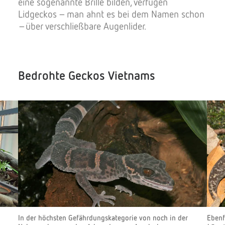
eine sogenannte Brille bilden, verfügen
Lidgeckos – man ahnt es bei dem Namen schon
–über verschließbare Augenlider.
Bedrohte Geckos Vietnams
In der höchsten Gefährdungskategorie von noch in der
Ebenf