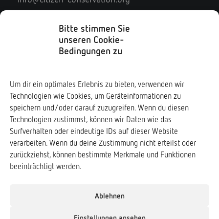
PDF-Download
Kontaktformular
Impressum
Bitte stimmen Sie
unseren Cookie-
Datenschutz
Bedingungen zu
Soziale Medien
Um dir ein optimales Erlebnis zu bieten, verwenden wir
Technologien wie Cookies, um Geräteinformationen zu
Downloads ↓
speichern und/oder darauf zuzugreifen. Wenn du diesen
Technologien zustimmst, können wir Daten wie das
Surfverhalten oder eindeutige IDs auf dieser Website
verarbeiten. Wenn du deine Zustimmung nicht erteilst oder
zurückziehst, können bestimmte Merkmale und Funktionen
Frogs & Friends e.V.
beeinträchtigt werden.
www.frogs-friends.org
Verband der Zoologischen Gärten e.V. (VdZ)
Ablehnen
www.vdz-zoos.org
Einstellungen ansehen