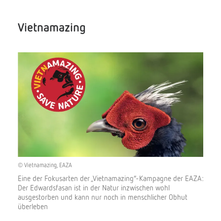
Vietnamazing
© Vietnamazing, EAZA
Eine der Fokusarten der
„
Vietn
a
mazing
“
-Kampagne der EAZA:
Der
Edwardsfasan
ist in der Natur inzwischen wohl
ausges
torben
und kann nu
r noch
in menschlicher Obhut
ü
berleben