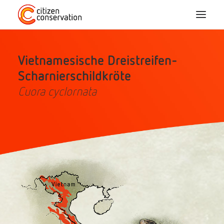
Vietnamesische Dreistreifen-
Home
Scharnierschildkröte
Über Uns
Cuora cyclornata
CC-Arten
Mitmachen
Blog
Projekte
FAQ