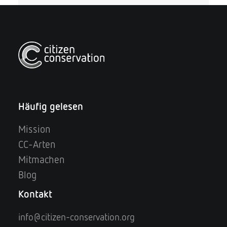
FÜR HALTENDE
Basisinformationen zu Biologie
und Haltung
Scharnierschildkröten müssen einzeln gehalten
Häufig gelesen
werden. Nur zur Paarung werden sie unter Aufsicht
zusammengesetzt. Aquaterrarium an die Größe der
Mission
Schildkröten anpassen; von 40 x 40 x 30 cm für
Jungtiere, nach 8–10 Jahren für Erwachsene 150 x
CC-Arten
80 x 60 cm. Kühle Überwinterung, im Sommer 25–
35 °C. Wöchentliche Wasserwechsel. Die Schildkröten
Mitmachen
sind Allesfresser: Würmer, Insekten, Fisch, Fleisch,
Blog
Obst, Pellets ...
Kontakt
PDF-Download
info@citizen-conservation.org