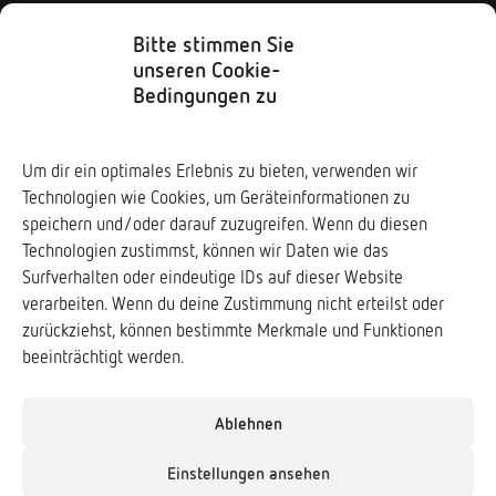
Kontaktformular
Impressum
Bitte stimmen Sie
unseren Cookie-
Datenschutz
Bedingungen zu
Soziale Medien
Um dir ein optimales Erlebnis zu bieten, verwenden wir
Technologien wie Cookies, um Geräteinformationen zu
Downloads ↓
speichern und/oder darauf zuzugreifen. Wenn du diesen
Technologien zustimmst, können wir Daten wie das
Surfverhalten oder eindeutige IDs auf dieser Website
verarbeiten. Wenn du deine Zustimmung nicht erteilst oder
zurückziehst, können bestimmte Merkmale und Funktionen
Frogs & Friends e.V.
beeinträchtigt werden.
www.frogs-friends.org
Verband der Zoologischen Gärten e.V. (VdZ)
Ablehnen
www.vdz-zoos.org
Einstellungen ansehen