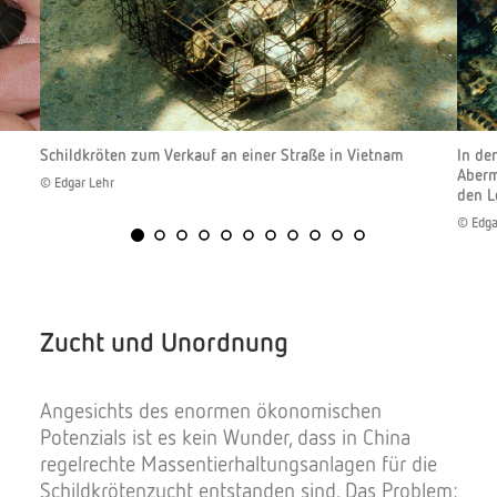
Schildkröten zum Verkauf an einer Straße in Vietnam
In de
Aberm
© Edgar Lehr
den L
© Edga
Zucht und Unordnung
Angesichts des enormen ökonomischen
Potenzials ist es kein Wunder, dass in China
regelrechte Massentierhaltungsanlagen für die
Schildkrötenzucht entstanden sind. Das Problem: