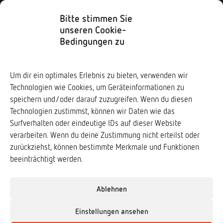
Kontaktformular
Impressum
Bitte stimmen Sie
unseren Cookie-
Datenschutz
Bedingungen zu
Soziale Medien
Um dir ein optimales Erlebnis zu bieten, verwenden wir
Technologien wie Cookies, um Geräteinformationen zu
Downloads ↓
speichern und/oder darauf zuzugreifen. Wenn du diesen
Technologien zustimmst, können wir Daten wie das
Surfverhalten oder eindeutige IDs auf dieser Website
verarbeiten. Wenn du deine Zustimmung nicht erteilst oder
zurückziehst, können bestimmte Merkmale und Funktionen
Frogs & Friends e.V.
beeinträchtigt werden.
www.frogs-friends.org
Verband der Zoologischen Gärten e.V. (VdZ)
Ablehnen
www.vdz-zoos.org
Einstellungen ansehen