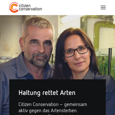
Home
Über Uns
CC-Arten
Mitmachen
Blog
Haltung rettet Arten
Projekte
Citizen Conservation – gemeinsam
aktiv gegen das Artensterben.
FAQ