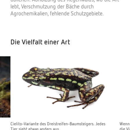
lebt, Verschmutzung der Bäche durch
Agrochemikalien, fehlende Schutzgebiete.
Die Vielfalt einer Art
Cielito-Variante des Dreistreifen-Baumsteigers. Jedes
Wenn 
Tier sieht etwas anders aus.
die Vi