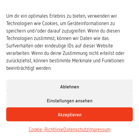
Soziale Medien
Um dir ein optimales Erlebnis zu bieten, verwenden wir
Technologien wie Cookies, um Geräteinformationen zu
Downloads ↓
speichern und/oder darauf zuzugreifen. Wenn du diesen
Technologien zustimmst, können wir Daten wie das
Surfverhalten oder eindeutige IDs auf dieser Website
verarbeiten. Wenn du deine Zustimmung nicht erteilst oder
zurückziehst, können bestimmte Merkmale und Funktionen
Frogs & Friends e.V.
beeinträchtigt werden.
www.frogs-friends.org
Verband der Zoologischen Gärten e.V. (VdZ)
Ablehnen
www.vdz-zoos.org
Einstellungen ansehen
Deutsche Gesellschaft für Herpetologie und
Akzeptieren
Terrarienkunde e.V. (DGHT)
www.dght.de
Cookie-Richtlinie
Datenschutz
Impressum