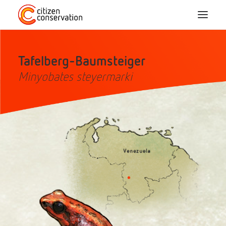
Tafelberg-Baumsteiger
Home
Minyobates steyermarki
Über Uns
CC-Arten
Mitmachen
Blog
Projekte
FAQ