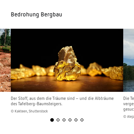
Bedrohung Bergbau
Der Stoff, aus dem die Träume sind – und die Albträume
Die T
des Tafelberg-Baumsteigers.
verge
gesuc
© Kakteen, Shutterstock
© Aleja