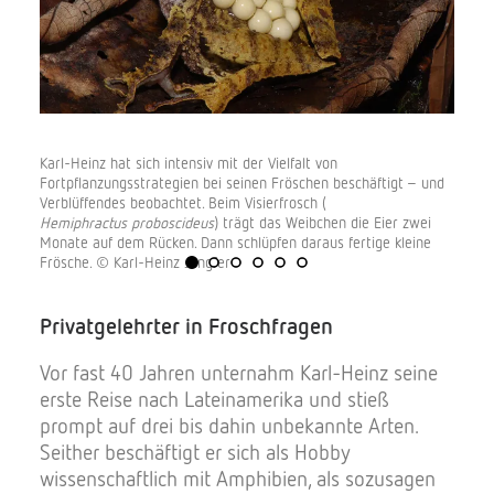
lten
Karl-Heinz hat sich intensiv mit der Vielfalt von
Solch
Fortpflanzungsstrategien bei seinen Fröschen beschäftigt – und
denn 
Verblüffendes beobachtet. Beim Visierfrosch (
finden
Hemiphractus proboscideus
) trägt das Weibchen die Eier zwei
Heinz
Monate auf dem Rücken. Dann schlüpfen daraus fertige kleine
Jungfe
Frösche. © Karl-Heinz Jungfer
Privatgelehrter in Froschfragen
Vor fast 40 Jahren unternahm Karl-Heinz seine
erste Reise nach Lateinamerika und stieß
prompt auf drei bis dahin unbekannte Arten.
Seither beschäftigt er sich als Hobby
wissenschaftlich mit Amphibien, als sozusagen