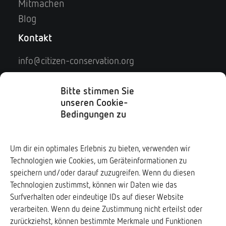
Mitmachen
Blog
Kontakt
info@citizen-conservation.org
Kontaktformular
Impressum
Bitte stimmen Sie
unseren Cookie-
Datenschutz
Bedingungen zu
Soziale Medien
Um dir ein optimales Erlebnis zu bieten, verwenden wir
Technologien wie Cookies, um Geräteinformationen zu
Downloads ↓
speichern und/oder darauf zuzugreifen. Wenn du diesen
Technologien zustimmst, können wir Daten wie das
Surfverhalten oder eindeutige IDs auf dieser Website
verarbeiten. Wenn du deine Zustimmung nicht erteilst oder
zurückziehst, können bestimmte Merkmale und Funktionen
Frogs & Friends e.V.