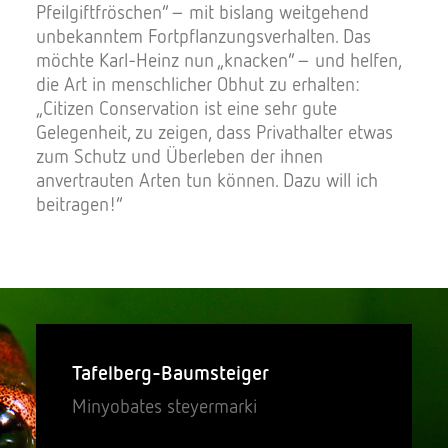
Pfeilgiftfröschen“ – mit bislang weitgehend
unbekanntem Fortpflanzungsverhalten. Das
möchte Karl-Heinz nun „knacken“ – und helfen,
die Art in menschlicher Obhut zu erhalten:
„Citizen Conservation ist eine sehr gute
Gelegenheit, zu zeigen, dass Privathalter etwas
zum Schutz und Überleben der ihnen
anvertrauten Arten tun können. Dazu will ich
beitragen!“
Tafelberg-Baumsteiger
Minyobates steyermarki