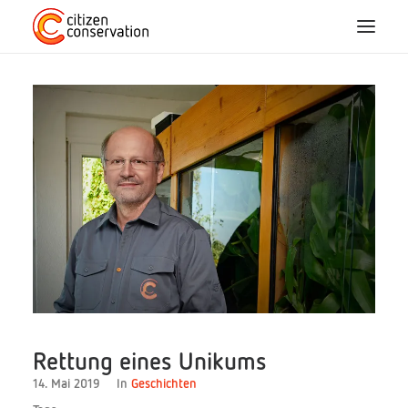
Home
Über Uns
CC-Arten
Mitmachen
Blog
Projekte
Rettung eines Unikums
14. Mai 2019
In
Geschichten
FAQ