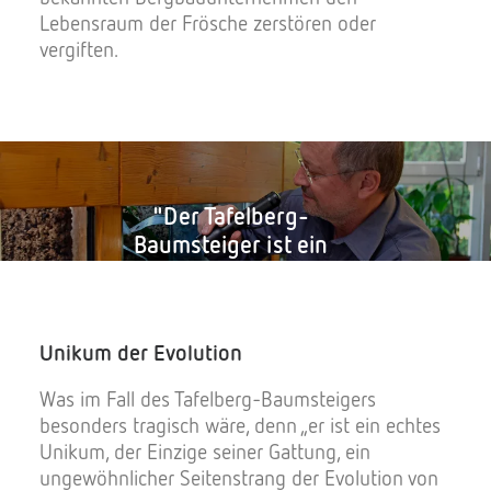
Lebensraum der Frösche zerstören oder
vergiften.
"Der Tafelberg-
Baumsteiger ist ein
echtes Unikum, der
Einzige seiner
Gattung, ein
Unikum der Evolution
ungewöhnlicher
Seitenstrang der
Was im Fall des Tafelberg-Baumsteigers
Evolution.“
besonders tragisch wäre, denn „er ist ein echtes
Unikum, der Einzige seiner Gattung, ein
ungewöhnlicher Seitenstrang der Evolution von